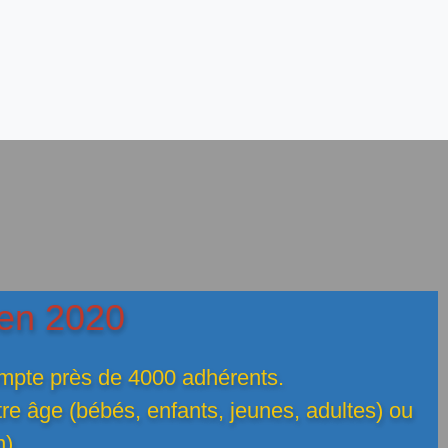
 en 2020
compte près de 4000 adhérents.
tre âge (bébés, enfants, jeunes, adultes) ou
n).